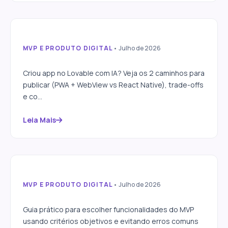
MVP E PRODUTO DIGITAL
• Julho de 2026
App no Lovable: como
transformar em app nativo
Criou app no Lovable com IA? Veja os 2 caminhos para
publicável?
publicar (PWA + WebView vs React Native), trade-offs
e co...
Leia Mais
MVP E PRODUTO DIGITAL
• Julho de 2026
Como priorizar
funcionalidades no MVP
Guia prático para escolher funcionalidades do MVP
usando critérios objetivos e evitando erros comuns