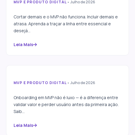
MVP E PRODUTO DIGITAL
• Julho de 2026
Como definir o escopo de um
MVP sem cortar o essencial
Cortar demais e o MVP não funciona. Incluir demais e
atrasa. Aprenda a traçar a linha entre essencial e
desejá...
Leia Mais
MVP E PRODUTO DIGITAL
• Julho de 2026
Onboarding em MVP: quanto
investir na primeira
Onboarding em MVP não é luxo — é a diferença entre
experiência
validar valor e perder usuário antes da primeira ação.
Saib...
Leia Mais