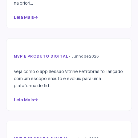
na priori...
Leia Mais
MVP E PRODUTO DIGITAL
• Junho de 2026
Case Sessão Vitrine: do app ao
programa de pontos
Veja como o app Sessão Vitrine Petrobras foi lançado
com um escopo enxuto e evoluiu para uma
plataforma de fid...
Leia Mais