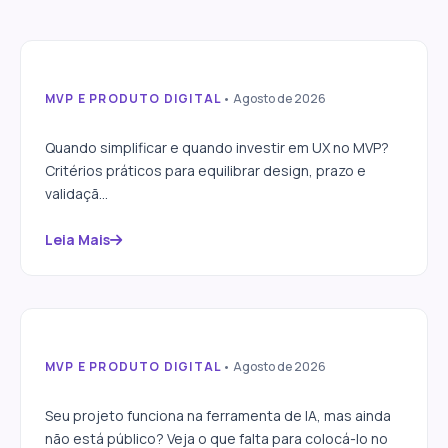
MVP E PRODUTO DIGITAL
• Agosto de 2026
Design de MVP: quando
simplificar vs. quando investir
Quando simplificar e quando investir em UX no MVP?
em UX
Critérios práticos para equilibrar design, prazo e
validaçã...
Leia Mais
MVP E PRODUTO DIGITAL
• Agosto de 2026
Como colocar no ar um projeto
criado com IA
Seu projeto funciona na ferramenta de IA, mas ainda
não está público? Veja o que falta para colocá-lo no