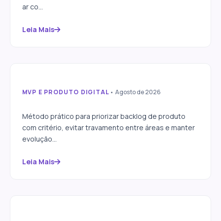
ar co...
Leia Mais
MVP E PRODUTO DIGITAL
• Agosto de 2026
Como priorizar backlog de
produto digital sem travar
Método prático para priorizar backlog de produto
evolução
com critério, evitar travamento entre áreas e manter
evolução...
Leia Mais