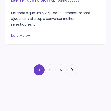
MVP E PRODUTO DIGITAL
• Junho de 2026
MVP para captar investimento:
o que precisa estar pronto
Entenda o que um MVP precisa demonstrar para
ajudar uma startup a conversar melhor com
investidores....
Leia Mais
1
2
3