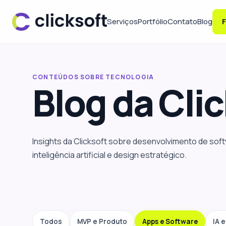
Serviços
Portfólio
Contato
Blog
F
CONTEÚDOS SOBRE TECNOLOGIA
Blog da
Clic
Insights da Clicksoft sobre desenvolvimento de sof
inteligência artificial e design estratégico.
Todos
MVP e Produto
Apps e Software
IA 