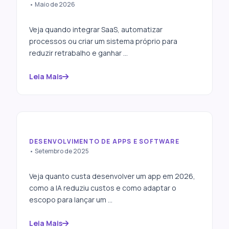
Integração entre SaaS e
• Maio de 2026
sistema próprio
Veja quando integrar SaaS, automatizar
processos ou criar um sistema próprio para
reduzir retrabalho e ganhar ...
Leia Mais
DESENVOLVIMENTO DE APPS E SOFTWARE
Quanto custa desenvolver
• Setembro de 2025
um app? Entenda os preços
e como adaptar ao seu
Veja quanto custa desenvolver um app em 2026,
orçamento
como a IA reduziu custos e como adaptar o
escopo para lançar um ...
Leia Mais