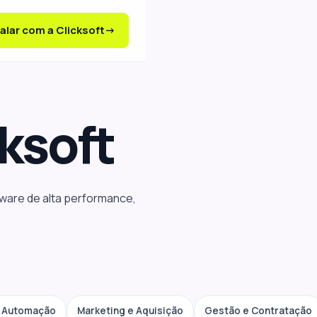
alar com a Clicksoft
ksoft
tware de alta performance,
e Automação
Marketing e Aquisição
Gestão e Contratação