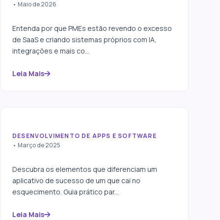
Por que PMEs estão
• Maio de 2026
trocando SaaS por sistemas
próprios
Entenda por que PMEs estão revendo o excesso
de SaaS e criando sistemas próprios com IA,
integrações e mais co...
Leia Mais
DESENVOLVIMENTO DE APPS E SOFTWARE
A Anatomia de um
• Março de 2025
Aplicativo de Sucesso
Descubra os elementos que diferenciam um
aplicativo de sucesso de um que cai no
esquecimento. Guia prático par...
Leia Mais