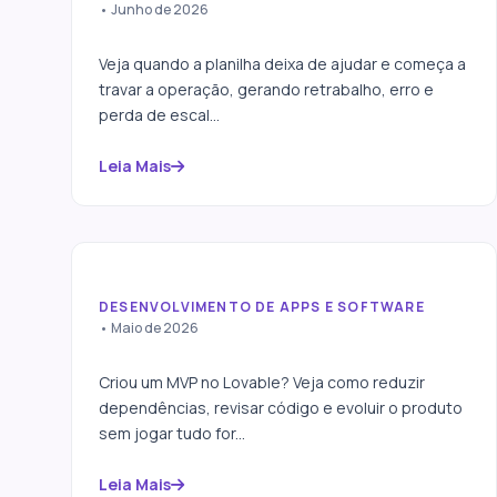
Como substituir planilhas
• Junho de 2026
por sistema sob medida
Veja quando a planilha deixa de ajudar e começa a
travar a operação, gerando retrabalho, erro e
perda de escal...
Leia Mais
DESENVOLVIMENTO DE APPS E SOFTWARE
Como tirar seu MVP do
• Maio de 2026
Lovable sem começar do
zero
Criou um MVP no Lovable? Veja como reduzir
dependências, revisar código e evoluir o produto
sem jogar tudo for...
Leia Mais