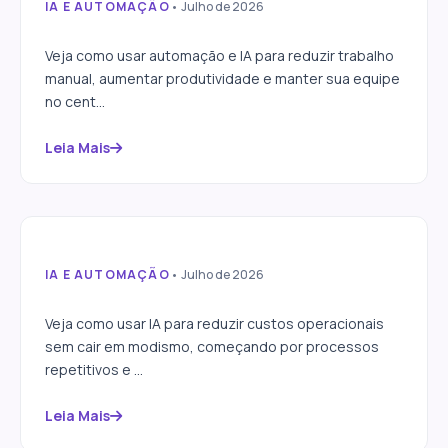
IA E AUTOMAÇÃO
• Julho de 2026
Como automatizar processos
sem substituir sua equipe
Veja como usar automação e IA para reduzir trabalho
manual, aumentar produtividade e manter sua equipe
no cent...
Leia Mais
IA E AUTOMAÇÃO
• Julho de 2026
Como usar IA para reduzir
custos operacionais
Veja como usar IA para reduzir custos operacionais
sem cair em modismo, começando por processos
repetitivos e ...
Leia Mais