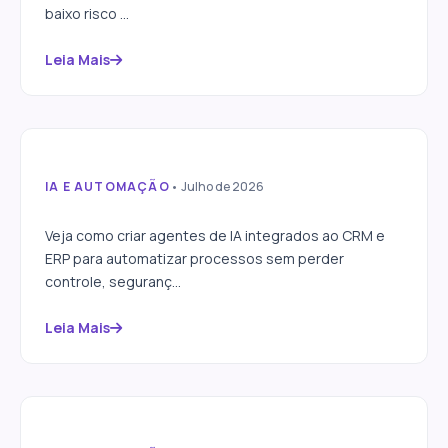
baixo risco ...
Leia Mais
IA E AUTOMAÇÃO
• Julho de 2026
Como criar agentes de IA
integrados ao CRM e ERP
Veja como criar agentes de IA integrados ao CRM e
ERP para automatizar processos sem perder
controle, seguranç...
Leia Mais