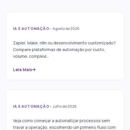
IA E AUTOMAÇÃO
• Agosto de 2026
Como escolher a ferramenta
certa para automação
Zapier, Make, n8n ou desenvolvimento customizado?
empresarial
Compare plataformas de automação por custo,
volume, complexi...
Leia Mais
IA E AUTOMAÇÃO
• Julho de 2026
Automação de processos: por
onde começar
Veja como começar a automatizar processos sem
travar a operação, escolhendo um primeiro fluxo com