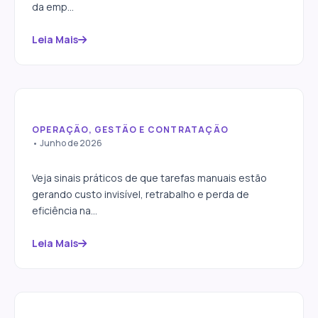
da emp...
Leia Mais
OPERAÇÃO, GESTÃO E CONTRATAÇÃO
5 sinais de que sua empresa
• Junho de 2026
perde dinheiro com trabalho
manual
Veja sinais práticos de que tarefas manuais estão
gerando custo invisível, retrabalho e perda de
eficiência na...
Leia Mais