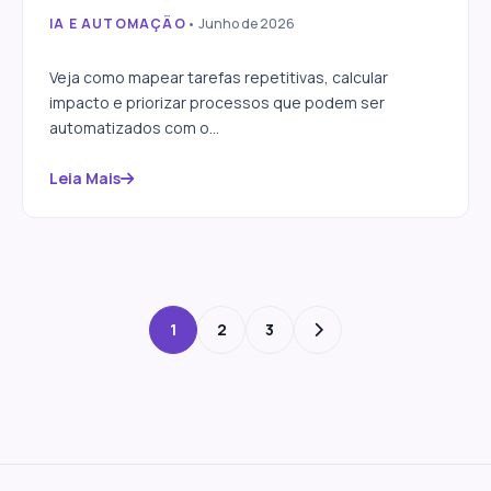
IA E AUTOMAÇÃO
• Junho de 2026
Como identificar processos
que podem ser automatizados
Veja como mapear tarefas repetitivas, calcular
impacto e priorizar processos que podem ser
automatizados com o...
Leia Mais
1
2
3