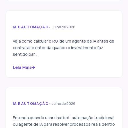
IA E AUTOMAÇÃO
• Julho de 2026
Como calcular o ROI de um
agente de IA
Veja como calcular o ROI de um agente de IA antes de
contratar e entenda quando o investimento faz
sentido par...
Leia Mais
IA E AUTOMAÇÃO
• Julho de 2026
Chatbot, automação e agente
de IA: diferenças
Entenda quando usar chatbot, automação tradicional
ou agente de IA para resolver processos reais dentro