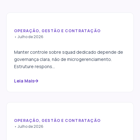
OPERAÇÃO, GESTÃO E CONTRATAÇÃO
Como contratar squad
• Julho de 2026
dedicado sem perder controle
do projeto
Manter controle sobre squad dedicado depende de
governança clara, não de microgerenciamento.
Estruture respons...
Leia Mais
OPERAÇÃO, GESTÃO E CONTRATAÇÃO
Squad por Assinatura vs Squad
• Julho de 2026
as a Service: qual contratar