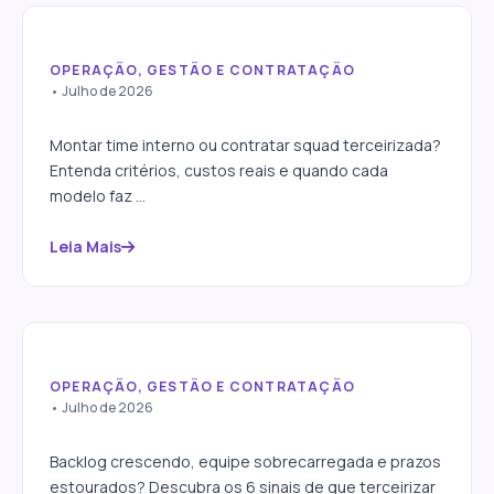
OPERAÇÃO, GESTÃO E CONTRATAÇÃO
Como escolher entre time
• Julho de 2026
interno e squad terceirizado
Montar time interno ou contratar squad terceirizada?
Entenda critérios, custos reais e quando cada
modelo faz ...
Leia Mais
OPERAÇÃO, GESTÃO E CONTRATAÇÃO
Quando terceirizar
• Julho de 2026
desenvolvimento: 6 sinais
claros
Backlog crescendo, equipe sobrecarregada e prazos
estourados? Descubra os 6 sinais de que terceirizar