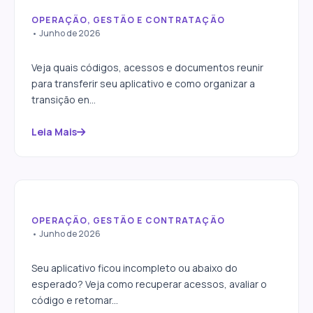
OPERAÇÃO, GESTÃO E CONTRATAÇÃO
Como transferir seu aplicativo
• Junho de 2026
para outra empresa
Veja quais códigos, acessos e documentos reunir
para transferir seu aplicativo e como organizar a
transição en...
Leia Mais
OPERAÇÃO, GESTÃO E CONTRATAÇÃO
O desenvolvedor não entregou
• Junho de 2026
seu aplicativo? Veja o que
fazer
Seu aplicativo ficou incompleto ou abaixo do
esperado? Veja como recuperar acessos, avaliar o
código e retomar...