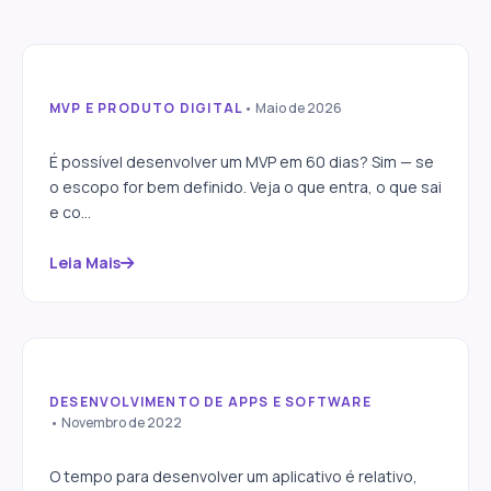
MVP E PRODUTO DIGITAL
• Maio de 2026
MVP em 60 dias: o que é
possível e como montar o
É possível desenvolver um MVP em 60 dias? Sim — se
escopo certo
o escopo for bem definido. Veja o que entra, o que sai
e co...
Leia Mais
DESENVOLVIMENTO DE APPS E SOFTWARE
Quanto tempo demora para
• Novembro de 2022
desenvolver um aplicativo
O tempo para desenvolver um aplicativo é relativo,