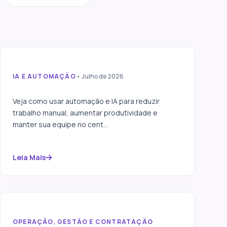
IA E AUTOMAÇÃO
• Julho de 2026
Como automatizar
processos sem substituir
Veja como usar automação e IA para reduzir
sua equipe
trabalho manual, aumentar produtividade e
manter sua equipe no cent...
Leia Mais
OPERAÇÃO, GESTÃO E CONTRATAÇÃO