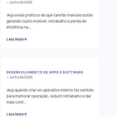
5 sinais de que sua empresa
• Junho de 2026
perde dinheiro com trabalho
manual
Veja sinais práticos de que tarefas manuais estão
gerando custo invisível, retrabalho e perda de
eficiência na...
Leia Mais
DESENVOLVIMENTO DE APPS E SOFTWARE
Aplicativo interno para
• Junho de 2026
empresas: quando criar um
app
Veja quando criar um aplicativo interno faz sentido
para melhorar operação, reduzir retrabalho e dar
mais cont...
Leia Mais