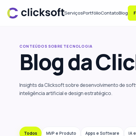
Serviços
Portfólio
Contato
Blog
F
CONTEÚDOS SOBRE TECNOLOGIA
Blog da
Clic
Insights da Clicksoft sobre desenvolvimento de sof
inteligência artificial e design estratégico.
Todos
MVP e Produto
Apps e Software
IA 