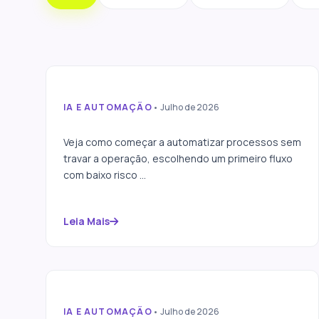
IA E AUTOMAÇÃO
• Julho de 2026
Automação de processos:
por onde começar
Veja como começar a automatizar processos sem
travar a operação, escolhendo um primeiro fluxo
com baixo risco ...
Leia Mais
IA E AUTOMAÇÃO
• Julho de 2026