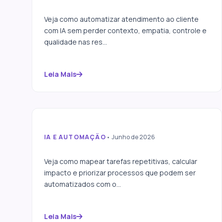
Como automatizar
atendimento sem perder
Veja como automatizar atendimento ao cliente
qualidade
com IA sem perder contexto, empatia, controle e
qualidade nas res...
Leia Mais
IA E AUTOMAÇÃO
• Junho de 2026
Como identificar processos
que podem ser
Veja como mapear tarefas repetitivas, calcular
automatizados
impacto e priorizar processos que podem ser
automatizados com o...
Leia Mais