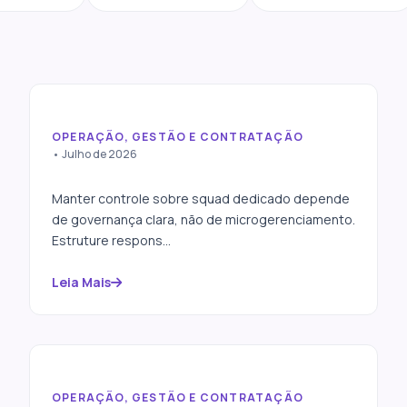
OPERAÇÃO, GESTÃO E CONTRATAÇÃO
Como contratar squad
• Julho de 2026
dedicado sem perder
controle do projeto
Manter controle sobre squad dedicado depende
de governança clara, não de microgerenciamento.
Estruture respons...
Leia Mais
OPERAÇÃO, GESTÃO E CONTRATAÇÃO