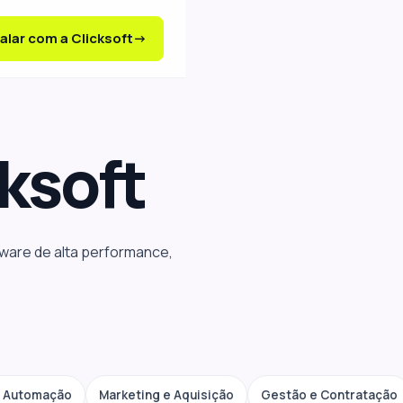
alar com a Clicksoft
ksoft
tware de alta performance,
e Automação
Marketing e Aquisição
Gestão e Contratação