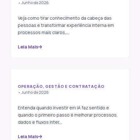
Como transformar
• Junho de 2026
conhecimento interno em
processos escaláveis
Veja como tirar conhecimento da cabeça das
pessoas e transformar experiência interna em
processos mais claros,...
Leia Mais
OPERAÇÃO, GESTÃO E CONTRATAÇÃO
Minha empresa precisa de IA
• Junho de 2026
ou de um processo melhor?
Entenda quando investir em IA faz sentido e
quando o primeiro passo é melhorar processos,
dados e fluxos inter...
Leia Mais