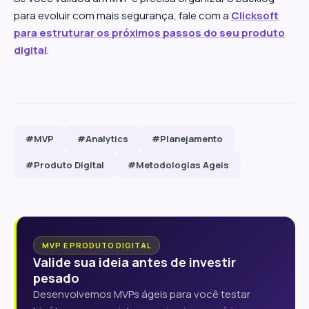
para evoluir com mais segurança, fale com a
Clicksoft
para estruturar os próximos passos do seu produto
digital
.
#MVP
#Analytics
#Planejamento
#Produto Digital
#Metodologias Ageis
MVP E PRODUTO DIGITAL
Valide sua ideia antes de investir
pesado
Desenvolvemos MVPs ágeis para você testar