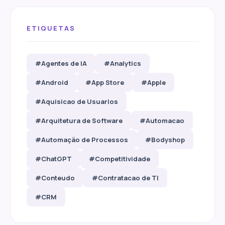
ETIQUETAS
#Agentes de IA
#Analytics
#Android
#App Store
#Apple
#Aquisicao de Usuarios
#Arquitetura de Software
#Automacao
#Automação de Processos
#Bodyshop
#ChatGPT
#Competitividade
#Conteudo
#Contratacao de TI
#CRM