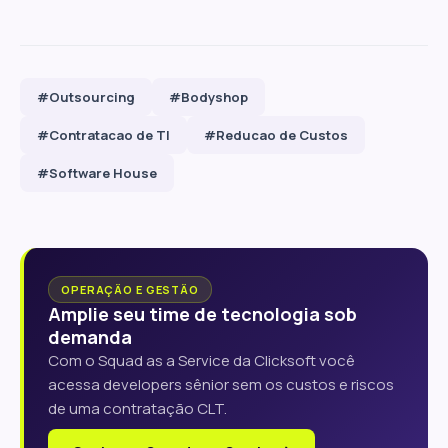
#Outsourcing
#Bodyshop
#Contratacao de TI
#Reducao de Custos
#Software House
OPERAÇÃO E GESTÃO
Amplie seu time de tecnologia sob
demanda
Com o Squad as a Service da Clicksoft você
acessa developers sênior sem os custos e riscos
de uma contratação CLT.