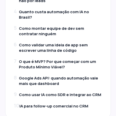
não por leads
4
Quanto custa automação com IA no
Brasil?
5
Como montar equipe de dev sem
contratar ninguém
6
Como validar uma ideia de app sem
escrever uma linha de código
7
O que é MVP? Por que começar com um
Produto Mínimo Viável?
8
Google Ads API: quando automação vale
mais que dashboard
9
Como usar IA como SDR e integrar ao CRM
10
IA para follow-up comercial no CRM