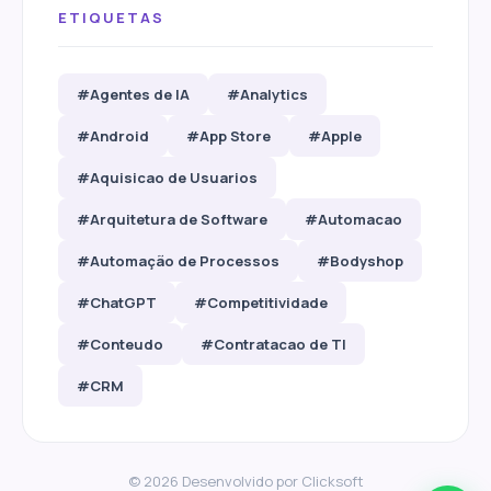
ETIQUETAS
#Agentes de IA
#Analytics
#Android
#App Store
#Apple
#Aquisicao de Usuarios
#Arquitetura de Software
#Automacao
#Automação de Processos
#Bodyshop
#ChatGPT
#Competitividade
#Conteudo
#Contratacao de TI
#CRM
© 2026 Desenvolvido por
Clicksoft