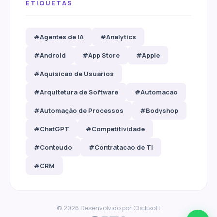
ETIQUETAS
#Agentes de IA
#Analytics
#Android
#App Store
#Apple
#Aquisicao de Usuarios
#Arquitetura de Software
#Automacao
#Automação de Processos
#Bodyshop
#ChatGPT
#Competitividade
#Conteudo
#Contratacao de TI
#CRM
© 2026 Desenvolvido por
Clicksoft