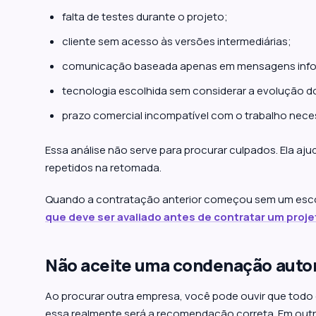
falta de testes durante o projeto;
cliente sem acesso às versões intermediárias;
comunicação baseada apenas em mensagens info
tecnologia escolhida sem considerar a evolução d
prazo comercial incompatível com o trabalho neces
Essa análise não serve para procurar culpados. Ela a
repetidos na retomada.
Quando a contratação anterior começou sem um escop
que deve ser avaliado antes de contratar um proj
Não aceite uma condenação autom
Ao procurar outra empresa, você pode ouvir que todo o 
essa realmente será a recomendação correta. Em outro