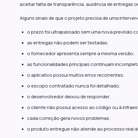
aceitar falta de transparência, ausência de entregas 
Alguns sinais de que o projeto precisa de uma interve
o prazo foi ultrapassado sem uma nova previsão co
as entregas não podem ser testadas;
o fornecedor apresenta sempre a mesma versão;
as funcionalidades principais continuam incomplet
o aplicativo possui muitos erros recorrentes;
o escopo contratado nunca foi detalhado;
o desenvolvedor deixou de responder;
o cliente não possui acesso ao código ou à infraes
cada correção gera novos problemas;
o produto entregue não atende ao processo real d