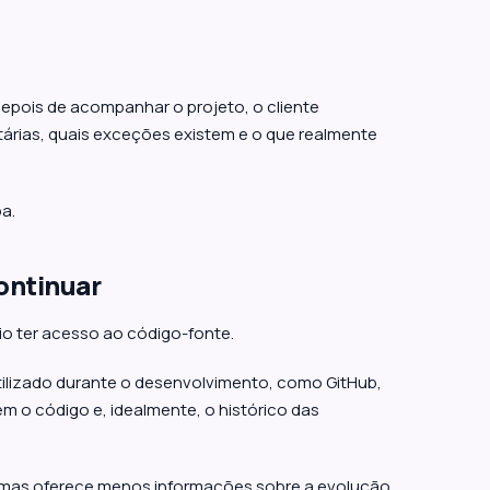
epois de acompanhar o projeto, o cliente
árias, quais exceções existem e o que realmente
a.
ontinuar
io ter acesso ao código-fonte.
tilizado durante o desenvolvimento, como GitHub,
ém o código e, idealmente, o histórico das
mas oferece menos informações sobre a evolução