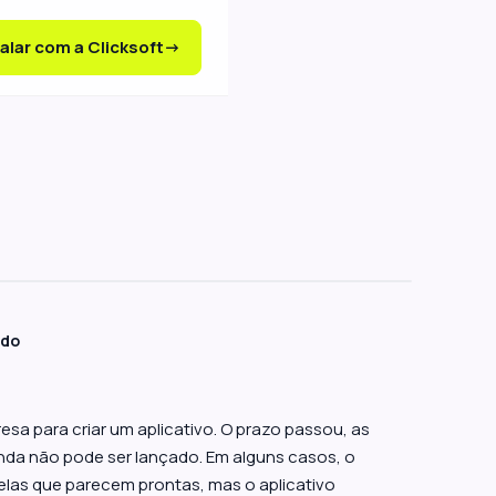
alar com a Clicksoft
edo
não entregou seu
ja o que fazer
sa para criar um aplicativo. O prazo passou, as
da não pode ser lançado. Em alguns casos, o
elas que parecem prontas, mas o aplicativo