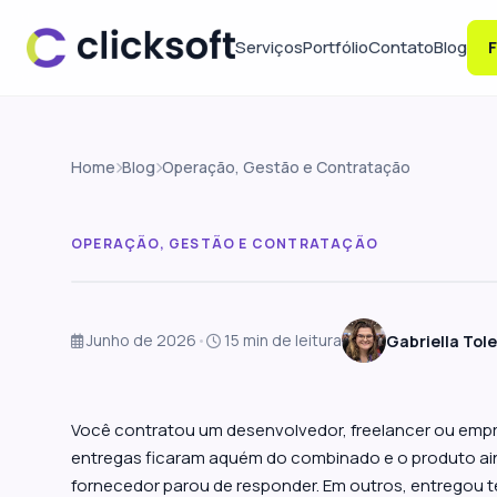
Serviços
Portfólio
Contato
Blog
F
Home
Blog
Operação, Gestão e Contratação
OPERAÇÃO, GESTÃO E CONTRATAÇÃO
Junho de 2026
•
15 min de leitura
Gabriella Tol
O desenvolvedor 
aplicativo? Ve
Você contratou um desenvolvedor, freelancer ou empre
entregas ficaram aquém do combinado e o produto ain
fornecedor parou de responder. Em outros, entregou t