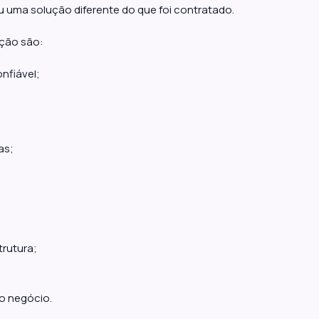
ou uma solução diferente do que foi contratado.
nção são:
nfiável;
as;
trutura;
o negócio.