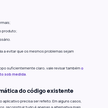
rmais;
o produto;
sário.
juda a evitar que os mesmos problemas sejam
o suficientemente claro, vale revisar também
o
eto sob medida
.
ática do código existente
aplicativo precisa ser refeito. Em alguns casos,
s, reconstruir tudo é apenas a alternativa mais