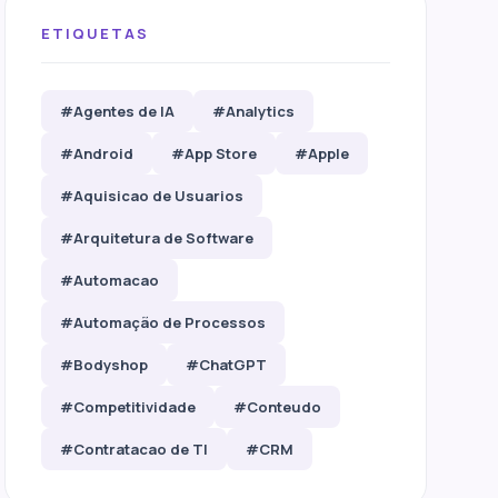
ETIQUETAS
#Agentes de IA
#Analytics
#Android
#App Store
#Apple
#Aquisicao de Usuarios
#Arquitetura de Software
#Automacao
#Automação de Processos
#Bodyshop
#ChatGPT
#Competitividade
#Conteudo
#Contratacao de TI
#CRM