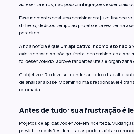
apresenta erros, não possui integrações essenciais ou
Esse momento costuma combinar prejuízo financeiro, f
dinheiro, dedicou tempo ao projeto e talvez tenha as
parceiros.
A boa notícia é que
um aplicativo incompleto não p
existe acesso ao código-fonte, aos ambientes e aos ma
foi desenvolvido, aproveitar partes úteis e organizar a
O objetivo não deve ser condenar todo o trabalho an
de analisar a base. O caminho mais responsável é tr
retomada.
Antes de tudo: sua frustração é l
Projetos de aplicativos envolvem incerteza. Mudança
previsto e decisões demoradas podem afetar o cronogr