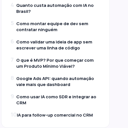
4
Quanto custa automação com IA no
Brasil?
5
Como montar equipe de dev sem
contratar ninguém
6
Como validar uma ideia de app sem
escrever uma linha de código
7
O que é MVP? Por que começar com
um Produto Mínimo Viável?
8
Google Ads API: quando automação
vale mais que dashboard
9
Como usar IA como SDR e integrar ao
CRM
10
IA para follow-up comercial no CRM